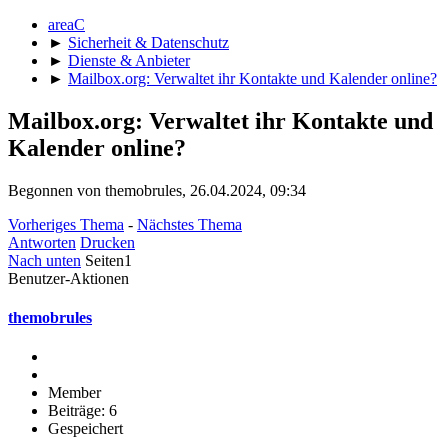
areaC
►
Sicherheit & Datenschutz
►
Dienste & Anbieter
►
Mailbox.org: Verwaltet ihr Kontakte und Kalender online?
Mailbox.org: Verwaltet ihr Kontakte und
Kalender online?
Begonnen von themobrules, 26.04.2024, 09:34
Vorheriges Thema
-
Nächstes Thema
Antworten
Drucken
Nach unten
Seiten
1
Benutzer-Aktionen
themobrules
Member
Beiträge: 6
Gespeichert