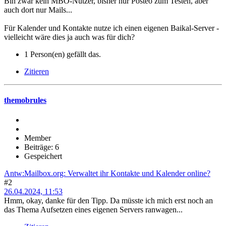
Bin zwar kein MBO-Nutzer, bisher nur Posteo zum Testen, aber
auch dort nur Mails...
Für Kalender und Kontakte nutze ich einen eigenen Baikal-Server -
vielleicht wäre dies ja auch was für dich?
1 Person(en) gefällt das.
Zitieren
themobrules
Member
Beiträge: 6
Gespeichert
Antw:Mailbox.org: Verwaltet ihr Kontakte und Kalender online?
#2
26.04.2024, 11:53
Hmm, okay, danke für den Tipp. Da müsste ich mich erst noch an
das Thema Aufsetzen eines eigenen Servers ranwagen...