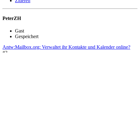
Zitieren
PeterZH
Gast
Gespeichert
Antw:Mailbox.org: Verwaltet ihr Kontakte und Kalender online?
#3
26.04.2024, 11:57
Ich nutze
Mailbox.org
nur für Email. Kalender und Kontakte
verwalte ich - als Apple User - über iCloud.
Das ist aber keine Frage des Vertrauens sondern rein der besseren
Usability wegen, wenn man iphine, iPad und Macbook nutzt.
--peter
1 Person(en) gefällt das.
Zitieren
AlphaElwedritsch